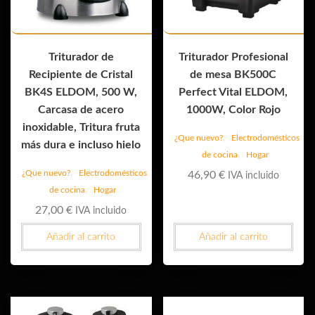
Triturador de
Triturador Profesional
Recipiente de Cristal
de mesa BK500C
BK4S ELDOM, 500 W,
Perfect Vital ELDOM,
Carcasa de acero
1000W, Color Rojo
inoxidable, Tritura fruta
,
¿Que nuevo?
Electrodomésticos
más dura e incluso hielo
,
de cocina
Hogar
,
¿Que nuevo?
Electrodomésticos
46,90
€
IVA incluido
,
de cocina
Hogar
27,00
€
IVA incluido
Añadir al carrito
Añadir al carrito