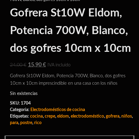
Gofrera St10W Eldom,
Potencia 700W, Blanco,
dos gofres 10cm x 10cm
El
El
15,90
€
24,00
€
IVA incluido
precio
precio
Gofrera St10W Eldom, Potencia 700W, Blanco, dos gofres
original
actual
10cm x 10cm imprescindible en una casa con los niños
era:
es:
Sin existencias
24,00 €.
15,90 €.
SKU:
1704
Categoría:
Electrodomésticos de cocina
Etiquetas:
cocina
,
crepe
,
eldom
,
electrodoméstico
,
gofrera
,
niños
,
para
,
postre
,
rico