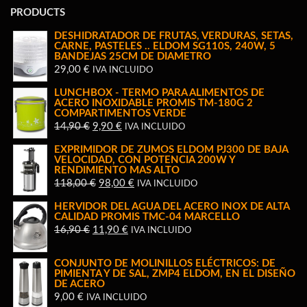
PRODUCTS
DESHIDRATADOR DE FRUTAS, VERDURAS, SETAS,
CARNE, PASTELES .. ELDOM SG110S, 240W, 5
BANDEJAS 25CM DE DIAMETRO
29,00
€
IVA INCLUIDO
LUNCHBOX - TERMO PARA ALIMENTOS DE
ACERO INOXIDABLE PROMIS TM-180G 2
COMPARTIMENTOS VERDE
EL
EL
14,90
€
9,90
€
IVA INCLUIDO
PRECIO
PRECIO
EXPRIMIDOR DE ZUMOS ELDOM PJ300 DE BAJA
ORIGINAL
ACTUAL
VELOCIDAD, CON POTENCIA 200W Y
RENDIMIENTO MAS ALTO
ERA:
ES:
EL
EL
118,00
€
98,00
€
IVA INCLUIDO
14,90 €.
9,90 €.
PRECIO
PRECIO
HERVIDOR DEL AGUA DEL ACERO INOX DE ALTA
ORIGINAL
ACTUAL
CALIDAD PROMIS TMC-04 MARCELLO
EL
EL
16,90
€
11,90
€
IVA INCLUIDO
ERA:
ES:
PRECIO
PRECIO
118,00 €.
98,00 €.
ORIGINAL
ACTUAL
CONJUNTO DE MOLINILLOS ELÉCTRICOS: DE
PIMIENTA Y DE SAL, ZMP4 ELDOM, EN EL DISEÑO
ERA:
ES:
DE ACERO
16,90 €.
11,90 €.
9,00
€
IVA INCLUIDO