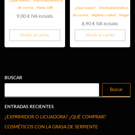
,
¿Que nuevo?
Electrodomésticos
,
,
de cocina
Hasta 10€
¿Que nuevo?
Electrodomésticos
,
,
de cocina
Higiene y salud
Hogar
9,00
€
IVA incluido
8,90
€
IVA incluido
Añadir al carrito
Añadir al carrito
BUSCAR
Buscar
ENTRADAS RECIENTES
¿EXPRIMIDOR O LICUADORA? ¿QUÉ COMPRAR?
COSMÉTICOS CON LA GRASA DE SERPIENTE