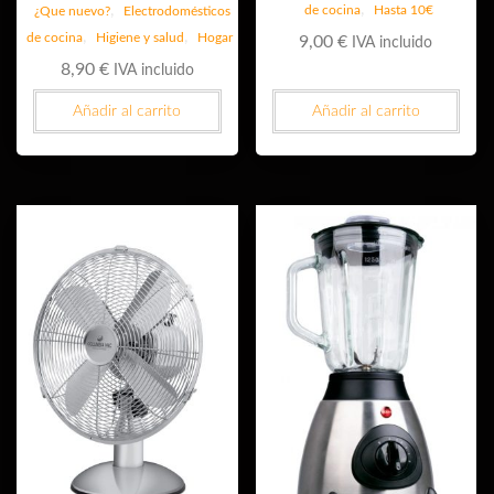
,
,
de cocina
Hasta 10€
¿Que nuevo?
Electrodomésticos
,
,
de cocina
Higiene y salud
Hogar
9,00
€
IVA incluido
8,90
€
IVA incluido
Añadir al carrito
Añadir al carrito