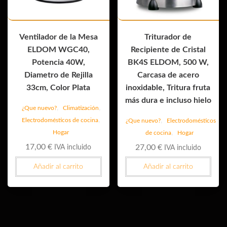
Ventilador de la Mesa
Triturador de
ELDOM WGC40,
Recipiente de Cristal
Potencia 40W,
BK4S ELDOM, 500 W,
Diametro de Rejilla
Carcasa de acero
33cm, Color Plata
inoxidable, Tritura fruta
más dura e incluso hielo
,
,
¿Que nuevo?
Climatización
,
,
Electrodomésticos de cocina
¿Que nuevo?
Electrodomésticos
,
Hogar
de cocina
Hogar
17,00
€
27,00
€
IVA incluido
IVA incluido
Añadir al carrito
Añadir al carrito