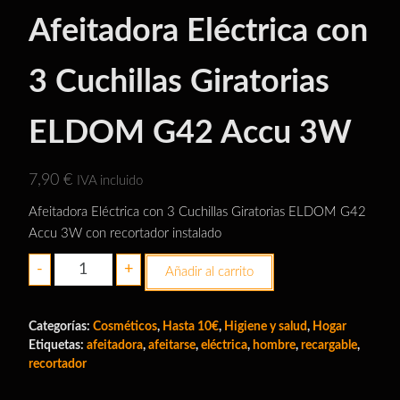
Afeitadora Eléctrica con
3 Cuchillas Giratorias
ELDOM G42 Accu 3W
7,90
€
IVA incluido
Afeitadora Eléctrica con 3 Cuchillas Giratorias ELDOM G42
Accu 3W con recortador instalado
Afeitadora
-
+
Añadir al carrito
Eléctrica
con
Categorías:
3
Cosméticos
,
Hasta 10€
,
Higiene y salud
,
Hogar
Etiquetas:
afeitadora
,
afeitarse
,
eléctrica
,
hombre
,
recargable
,
Cuchillas
recortador
Giratorias
ELDOM