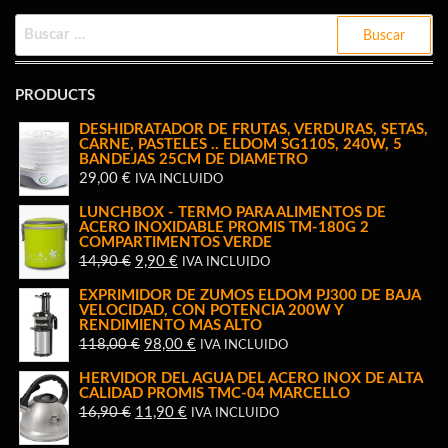
BUSCAR:
PRODUCTS
DESHIDRATADOR DE FRUTAS, VERDURAS, SETAS,
CARNE, PASTELES .. ELDOM SG110S, 240W, 5
BANDEJAS 25CM DE DIAMETRO
29,00
€
IVA INCLUIDO
LUNCHBOX - TERMO PARA ALIMENTOS DE
ACERO INOXIDABLE PROMIS TM-180G 2
COMPARTIMENTOS VERDE
EL
EL
14,90
€
9,90
€
IVA INCLUIDO
PRECIO
PRECIO
EXPRIMIDOR DE ZUMOS ELDOM PJ300 DE BAJA
ORIGINAL
ACTUAL
VELOCIDAD, CON POTENCIA 200W Y
RENDIMIENTO MAS ALTO
ERA:
ES:
EL
EL
118,00
€
98,00
€
IVA INCLUIDO
14,90 €.
9,90 €.
PRECIO
PRECIO
HERVIDOR DEL AGUA DEL ACERO INOX DE ALTA
ORIGINAL
ACTUAL
CALIDAD PROMIS TMC-04 MARCELLO
EL
EL
16,90
€
11,90
€
IVA INCLUIDO
ERA:
ES:
PRECIO
PRECIO
118,00 €.
98,00 €.