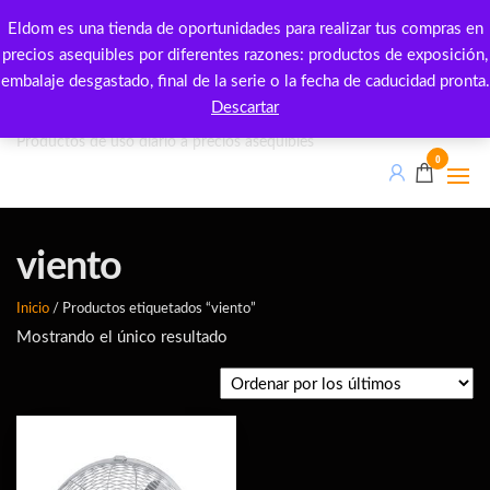
Saltar
Eldom es una tienda de oportunidades para realizar tus compras en
al
precios asequibles por diferentes razones: productos de exposición,
contenido
embalaje desgastado, final de la serie o la fecha de caducidad pronta.
Eldom outlet
Descartar
Productos de uso diario a precios asequibles
0
viento
Inicio
/ Productos etiquetados “viento”
Mostrando el único resultado