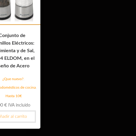
Conjunto de
illos Eléctricos:
imienta y de Sal,
4 ELDOM, en el
seño de Acero
,
¿Que nuevo?
,
rodomésticos de cocina
Hasta 10€
00
€
IVA incluido
ñadir al carrito