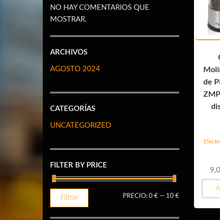
NO HAY COMENTARIOS QUE
MOSTRAR.
ARCHIVOS
AGOSTO 2024
Molin
de P
ZMP
di
CATEGORÍAS
UNCATEGORIZED
Elect
FILTER BY PRICE
9,
A
PRECIO
PRECIO
PRECIO:
0 €
—
10 €
Filtrar
MÍNIMO
MÁXIMO