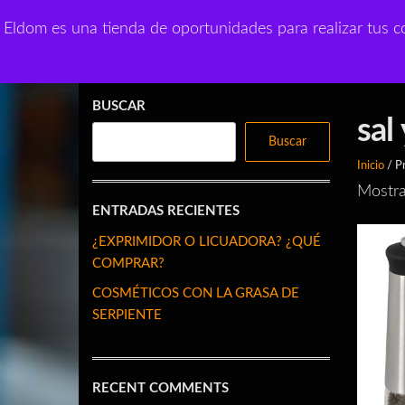
Saltar
Eldom outle
Eldom es una tienda de oportunidades para realizar tus co
al
Productos de uso diario
contenido
BUSCAR
sal
Buscar
Inicio
/ Pr
Mostra
ENTRADAS RECIENTES
¿EXPRIMIDOR O LICUADORA? ¿QUÉ
COMPRAR?
COSMÉTICOS CON LA GRASA DE
SERPIENTE
RECENT COMMENTS