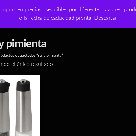
t
mpras en precios asequibles por diferentes razones: produ
¡NUEVO!
Outlet
Con
o la fecha de caducidad pronta.
Descartar
 a precios asequibles
 y pimienta
oductos etiquetados “sal y pimienta”
ndo el único resultado