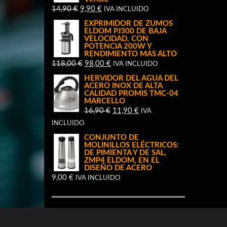
EL
EL
14,90
€
9,90
€
IVA INCLUIDO
PRECIO
PRECIO
EXPRIMIDOR DE ZUMOS
ELDOM PJ300 DE BAJA
ORIGINAL
ACTUAL
VELOCIDAD, CON
ERA:
ES:
POTENCIA 200W Y
RENDIMIENTO MAS ALTO
14,90 €.
9,90 €.
EL
EL
118,00
€
98,00
€
IVA INCLUIDO
PRECIO
PRECIO
HERVIDOR DEL AGUA DEL
ACERO INOX DE ALTA
ORIGINAL
ACTUAL
CALIDAD PROMIS TMC-04
ERA:
ES:
MARCELLO
EL
EL
16,90
€
11,90
€
118,00 €.
98,00 €.
IVA
PRECIO
PRECIO
INCLUIDO
ORIGINAL
ACTUAL
CONJUNTO DE
MOLINILLOS ELÉCTRICOS:
ERA:
ES:
DE PIMIENTA Y DE SAL,
16,90 €.
11,90 €.
ZMP4 ELDOM, EN EL
DISEÑO DE ACERO
9,00
€
IVA INCLUIDO