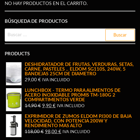
NO HAY PRODUCTOS EN EL CARRITO.
BÚSQUEDA DE PRODUCTOS
BUSCAR:
PRODUCTS
DESHIDRATADOR DE FRUTAS, VERDURAS, SETAS,
CARNE, PASTELES .. ELDOM SG110S, 240W, 5
BANDEJAS 25CM DE DIAMETRO
29,00
€
IVA INCLUIDO
LUNCHBOX - TERMO PARA ALIMENTOS DE
ACERO INOXIDABLE PROMIS TM-180G 2
COMPARTIMENTOS VERDE
EL
EL
14,90
€
9,90
€
IVA INCLUIDO
PRECIO
PRECIO
EXPRIMIDOR DE ZUMOS ELDOM PJ300 DE BAJA
ORIGINAL
ACTUAL
VELOCIDAD, CON POTENCIA 200W Y
RENDIMIENTO MAS ALTO
ERA:
ES:
EL
EL
118,00
€
98,00
€
IVA INCLUIDO
14,90 €.
9,90 €.
PRECIO
PRECIO