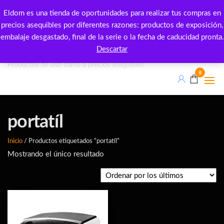
Saltar
Eldom es una tienda de oportunidades para realizar tus compras en
al
precios asequibles por diferentes razones: productos de exposición,
contenido
embalaje desgastado, final de la serie o la fecha de caducidad pronta.
Eldom outlet
Descartar
Productos de uso diario a precios asequibles
0
portatíl
Inicio
/ Productos etiquetados “portatíl”
Mostrando el único resultado