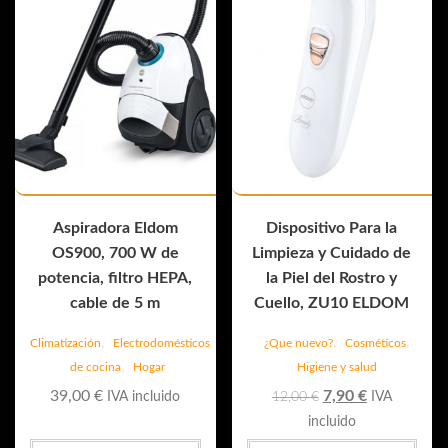
Aspiradora Eldom
Dispositivo Para la
OS900, 700 W de
Limpieza y Cuidado de
potencia, filtro HEPA,
la Piel del Rostro y
cable de 5 m
Cuello, ZU10 ELDOM
,
,
,
Climatización
Electrodomésticos
¿Que nuevo?
Cosméticos
,
de cocina
Hogar
Higiene y salud
El
El
39,00
€
7,90
€
IVA incluido
12,00
€
IVA
precio
precio
incluido
original
actual