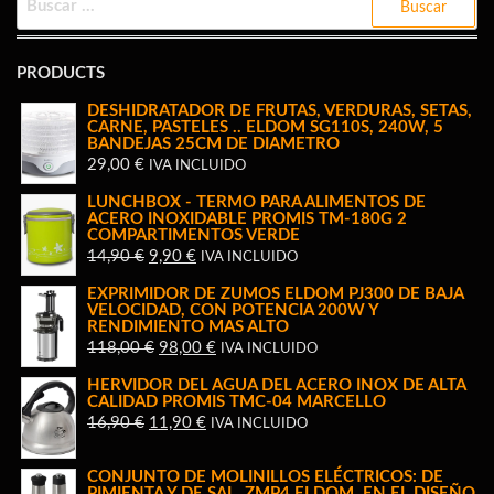
PRODUCTS
DESHIDRATADOR DE FRUTAS, VERDURAS, SETAS,
CARNE, PASTELES .. ELDOM SG110S, 240W, 5
BANDEJAS 25CM DE DIAMETRO
29,00
€
IVA INCLUIDO
LUNCHBOX - TERMO PARA ALIMENTOS DE
ACERO INOXIDABLE PROMIS TM-180G 2
COMPARTIMENTOS VERDE
EL
EL
14,90
€
9,90
€
IVA INCLUIDO
PRECIO
PRECIO
EXPRIMIDOR DE ZUMOS ELDOM PJ300 DE BAJA
ORIGINAL
ACTUAL
VELOCIDAD, CON POTENCIA 200W Y
RENDIMIENTO MAS ALTO
ERA:
ES:
EL
EL
118,00
€
98,00
€
IVA INCLUIDO
14,90 €.
9,90 €.
PRECIO
PRECIO
HERVIDOR DEL AGUA DEL ACERO INOX DE ALTA
ORIGINAL
ACTUAL
CALIDAD PROMIS TMC-04 MARCELLO
EL
EL
16,90
€
11,90
€
IVA INCLUIDO
ERA:
ES:
PRECIO
PRECIO
118,00 €.
98,00 €.
ORIGINAL
ACTUAL
CONJUNTO DE MOLINILLOS ELÉCTRICOS: DE
PIMIENTA Y DE SAL, ZMP4 ELDOM, EN EL DISEÑO