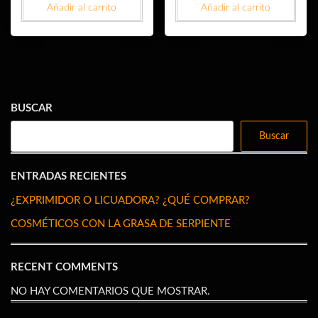
Añadir al carrito
Añadir al carrito
era:
es:
12,00 €.
7,90 €.
BUSCAR
Buscar
ENTRADAS RECIENTES
¿EXPRIMIDOR O LICUADORA? ¿QUÉ COMPRAR?
COSMÉTICOS CON LA GRASA DE SERPIENTE
RECENT COMMENTS
NO HAY COMENTARIOS QUE MOSTRAR.