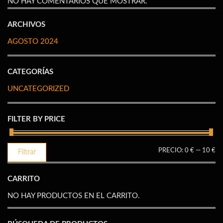
NO HAY COMENTARIOS QUE MOSTRAR.
ARCHIVOS
AGOSTO 2024
CATEGORÍAS
UNCATEGORIZED
FILTER BY PRICE
PR
PR
PRECIO:
0 €
—
10 €
Filtrar
M
M
CARRITO
NO HAY PRODUCTOS EN EL CARRITO.