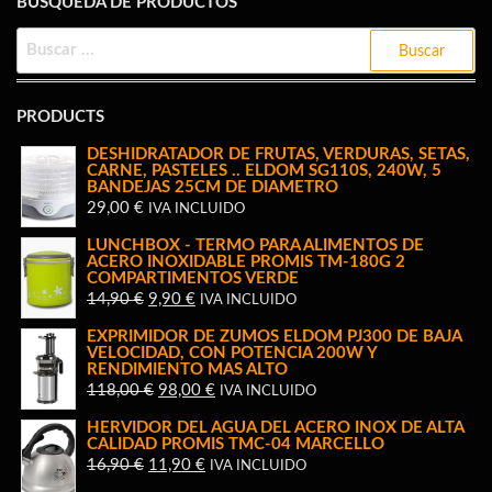
BÚSQUEDA DE PRODUCTOS
BUSCAR:
PRODUCTS
DESHIDRATADOR DE FRUTAS, VERDURAS, SETAS,
CARNE, PASTELES .. ELDOM SG110S, 240W, 5
BANDEJAS 25CM DE DIAMETRO
29,00
€
IVA INCLUIDO
LUNCHBOX - TERMO PARA ALIMENTOS DE
ACERO INOXIDABLE PROMIS TM-180G 2
COMPARTIMENTOS VERDE
EL
EL
14,90
€
9,90
€
IVA INCLUIDO
PRECIO
PRECIO
EXPRIMIDOR DE ZUMOS ELDOM PJ300 DE BAJA
ORIGINAL
ACTUAL
VELOCIDAD, CON POTENCIA 200W Y
RENDIMIENTO MAS ALTO
ERA:
ES:
EL
EL
118,00
€
98,00
€
IVA INCLUIDO
14,90 €.
9,90 €.
PRECIO
PRECIO
HERVIDOR DEL AGUA DEL ACERO INOX DE ALTA
ORIGINAL
ACTUAL
CALIDAD PROMIS TMC-04 MARCELLO
EL
EL
16,90
€
11,90
€
IVA INCLUIDO
ERA:
ES:
PRECIO
PRECIO