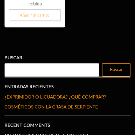
precio
precio
incluido
original
actual
Añadir al carrito
era:
es:
14,90 €.
9,90 €.
BUSCAR
Buscar
ENTRADAS RECIENTES
¿EXPRIMIDOR O LICUADORA? ¿QUÉ COMPRAR?
COSMÉTICOS CON LA GRASA DE SERPIENTE
RECENT COMMENTS