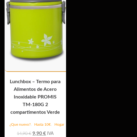
Lunchbox – Termo para
Alimentos de Acero
Inoxidable PROMIS
TM-180G 2
compartimentos Verde
,
,
¿Que nuevo?
Hasta 10€
Hogar
El
El
9,90
€
14,90
€
IVA