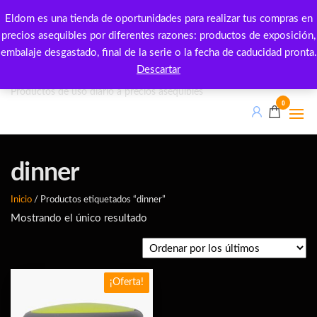
Saltar
Eldom es una tienda de oportunidades para realizar tus compras en
al
precios asequibles por diferentes razones: productos de exposición,
contenido
embalaje desgastado, final de la serie o la fecha de caducidad pronta.
Eldom outlet
Descartar
Productos de uso diario a precios asequibles
0
dinner
Inicio
/ Productos etiquetados “dinner”
Mostrando el único resultado
¡Oferta!