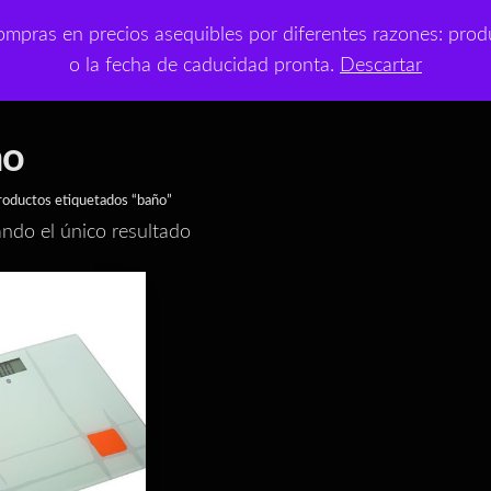
t
mpras en precios asequibles por diferentes razones: produ
¡NUEVO!
Outlet
Con
o la fecha de caducidad pronta.
Descartar
 a precios asequibles
ño
roductos etiquetados “baño”
ndo el único resultado