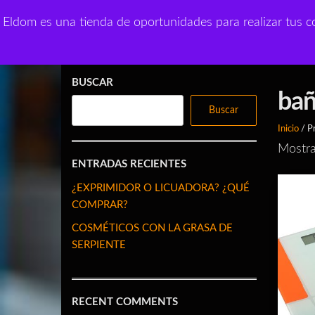
Saltar
Eldom outle
Eldom es una tienda de oportunidades para realizar tus co
al
Productos de uso diario
contenido
BUSCAR
ba
Buscar
Inicio
/ P
Mostra
ENTRADAS RECIENTES
¿EXPRIMIDOR O LICUADORA? ¿QUÉ
COMPRAR?
COSMÉTICOS CON LA GRASA DE
SERPIENTE
RECENT COMMENTS