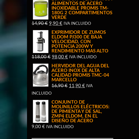
ALIMENTOS DE ACERO
INOXIDABLE PROMIS TM-
180G 2 COMPARTIMENTOS
VERDE
EL
EL
14,90
€
9,90
€
IVA INCLUIDO
PRECIO
PRECIO
EXPRIMIDOR DE ZUMOS
ELDOM PJ300 DE BAJA
ORIGINAL
ACTUAL
VELOCIDAD, CON
ERA:
ES:
POTENCIA 200W Y
RENDIMIENTO MAS ALTO
14,90 €.
9,90 €.
EL
EL
118,00
€
98,00
€
IVA INCLUIDO
PRECIO
PRECIO
HERVIDOR DEL AGUA DEL
ACERO INOX DE ALTA
ORIGINAL
ACTUAL
CALIDAD PROMIS TMC-04
ERA:
ES:
MARCELLO
EL
EL
16,90
€
11,90
€
118,00 €.
98,00 €.
IVA
PRECIO
PRECIO
INCLUIDO
ORIGINAL
ACTUAL
CONJUNTO DE
MOLINILLOS ELÉCTRICOS:
ERA:
ES:
DE PIMIENTA Y DE SAL,
16,90 €.
11,90 €.
ZMP4 ELDOM, EN EL
DISEÑO DE ACERO
9,00
€
IVA INCLUIDO