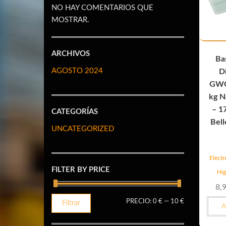
NO HAY COMENTARIOS QUE
MOSTRAR.
ARCHIVOS
Ba
AGOSTO 2024
D
GWO
kg N
– 1
CATEGORÍAS
Bell
UNCATEGORIZED
Elect
FILTER BY PRICE
Hig
8,
PRECIO
PRECIO
PRECIO:
0 €
—
10 €
Filtrar
A
MÍNIMO
MÁXIMO