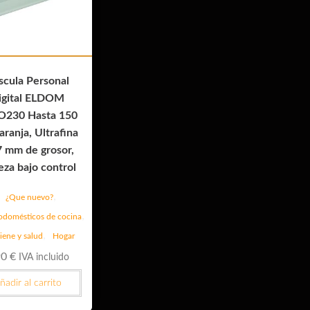
scula Personal
igital ELDOM
230 Hasta 150
aranja, Ultrafina
7 mm de grosor,
eza bajo control
,
¿Que nuevo?
,
rodomésticos de cocina
,
iene y salud
Hogar
90
€
IVA incluido
ñadir al carrito